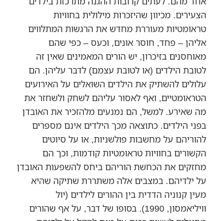
אחד מהם. לעתים קרובות ההגנה מתרכזת בילדים
הצעירים. מכיוון שהיזכרות מילולית בחוויות
טראומטיות מעוררת מחדש את הרגשות המתלווים
אליהן – פחד, חוסר אונים, וכעס – כפי שהם
מאוחסנים בזיכרון, יש הורים המאמינים שאין זה
לטובת הילדים (או לטובת עצמם) לדבר עליהן. הם
עלולים להשתיק את הילדים השואלים על האירועים
הטראומטיים, ואף לאסור עליהם לשחק ולשחזר את
מה שאירע. למשל, הם נמנעים מלהזכיר את האובדן
בפני הילדים. כתוצאה מכך הילדים אינם מספרים
להוריהם על מחשבות פולשניות, או על סיוטים
הקשורים בחוויות טראומטיות קודמות, וכך הם
מחזקים את הכחשת הוריהם ביחס להשפעות האובדן
על ילדיהם. במצבים אלה משתררת שתיקה שהיא
מעין קנוניה הדדית בין ההורים לילדים (יול
וויליאמסון, 1990). בסופו של דבר, על אף שהורים