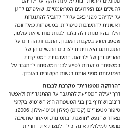
מסוגלים לעשות רבות על מנת להקל על ילדיהם
להשלים עם האירועים הטראומטיים, שאיפתם להגן
על ילדיהם מפני כאב עלולה להוביל להתנגדות
ראשונית להתערבות טיפולית. במשפחות כאלו זוכה
הילד בהזדמנות דלה בלבד לבנות מחדש את עולמו,
שספג זעזוע בעקבות האובדן. התגברות ההורים על
התנגדותם היא חיונית לצרכים הרגשיים הן של
ההורים והן של ילדיהם. התערבויות הממוקדות
במשפחה מיועדות לסייע לבני המשפחה להתגבר על
הימנעותם מפני אותם רגשות הקשורים באובדן.
"הרחקה מטפורית" מקרבת לבבות
דרך יעילה המסייעת להתגבר על ההתנגדויות ולאפשר
דיבוב ושיתוף בין בני המשפחה היא השימוש בקלפי
סיפור מטפוריים (קס"מ) (אילון וסיסו-אילון, 2006).
מאחר שהנפש "חושבת" בתמונות, ומאחר שחשיבה
מושגית/מילולית אינה יכולה למצות את החוויות