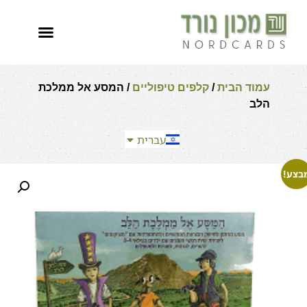
العربية
עמוד הבית
/
קלפים טיפוליים
/ המסע אל ממלכת
English
הלב
Español
Français
עברית
Русский
בצע!