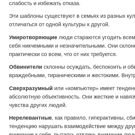
слабость и избежать отказа.
Эти шаблоны существуют в семьях из разных кул
отличаться от одной культуры к другой.
Умиротворяющие
люди стараются угодить всем
себя никчемными и незначительными. Они склон
практически со всем, что от них требуется.
Обвинители
склонны осуждать, беспокоить и об
враждебными, тираническими и жестокими. Внут
Сверхразумный
или «компьютер» имеет тенден
абсолютную объективность. Они жесткие и навяз
чувства других людей.
Нерелевантные
, как правило, гиперактивны, сб
тенденцию нарушать взаимодействие между друг
внимание к себе, пытаясь отвлечь внимание люд