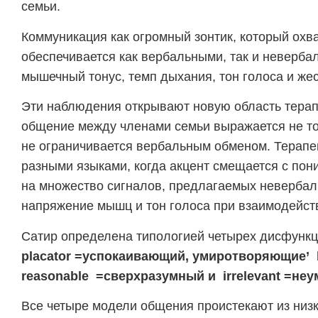
семьи.
Коммуникация как огромный зонтик, который охв
обеспечивается как вербальными, так и неверба
мышечный тонус, темп дыхания, тон голоса и же
Эти наблюдения открывают новую область терапи
общение между членами семьи выражается не то
не ограничивается вербальным обменом. Терапе
разными языками, когда акцент смещается с по
на множество сигналов, предлагаемых невербал
напряжение мышц и тон голоса при взаимодейст
Сатир определена типологией четырех дисфункц
placator =успокаивающий, умиротворяющие’
reasonable
=сверхразумный и
irrelevant
=неу
Все четыре модели общения проистекают из низк