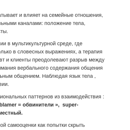
атывает и влияет на семейные отношения,
льными каналами: положение тела,
сты.
и в мультикультурной среде, где
лько в словесных выражениях, а терапия
вт и клиенты преодолевают разрыв между
нимания вербального содержания общения
ьным общением. Наблюдая язык тела ,
вии.
иональных паттернов из взаимодействия :
blamer
=
oбвинители
»,
super-
местный.
ой самооценки как попытки скрыть