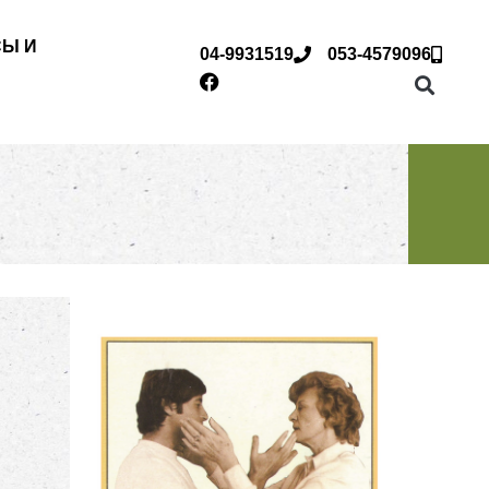
СЫ И
04-9931519
053-4579096