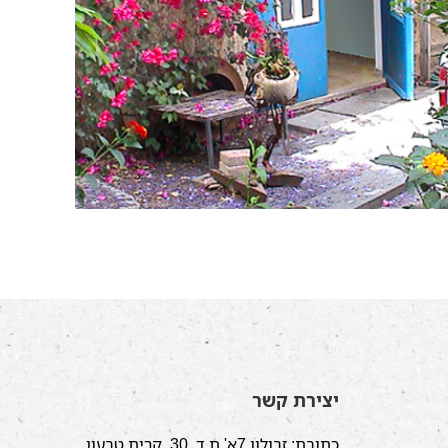
יצירת קשר
כתובת: זבולון 7א' ת.ד. 30, קרית טבעון