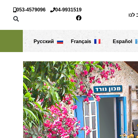
053-4579096
04-9931519
 לנו
Русский
Français
Español