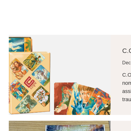
C.O
Dec
C.O
nom
ass
tra